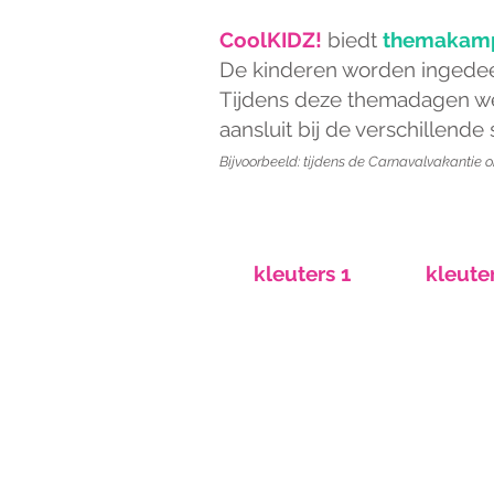
CoolKIDZ!
biedt
themakam
De kinderen worden ingedeel
Tijdens deze themadagen we
aansluit bij de verschillende
Bijvoorbeeld: tijdens de Carnavalvakantie o
2,5 - 3 jaar
4 - 5 j
kleuters 1
kleute
ONS AANBOD