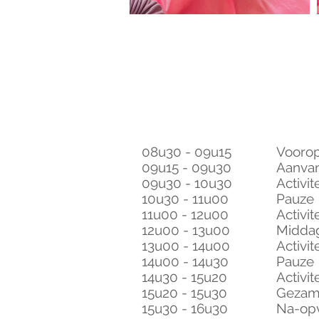
DAGINDELING
08u30 - 09u15
Vooro
09u15 - 09u30
Aanvan
09u30 - 10u30
Activite
10u30 - 11u00
Pauze
11u00 - 12u00
Activite
12u00 - 13u00
Middag
13u00 - 14u00
Activite
14u00 - 14u30
Pauze
14u30 - 15u20
Activit
15u20 - 15u30
Gezame
15u30 - 16u30
Na-op