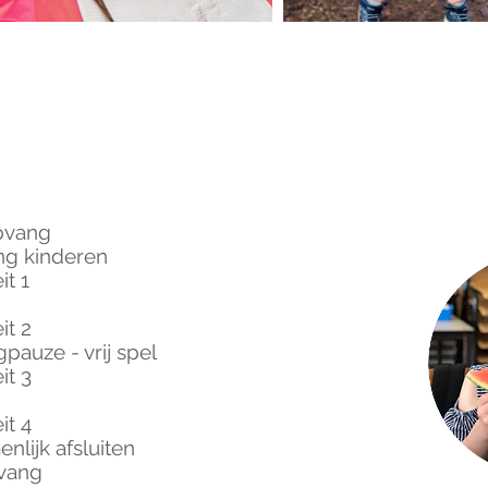
pvang
g kinderen
it 1
it 2
pauze - vrij spel
it 3
eit 4
nlijk afsluiten
vang