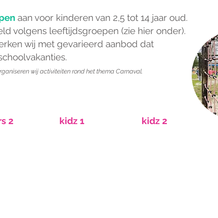
pen
aan voor kinderen van 2,5 tot 14 jaar oud.
d volgens leeftijdsgroepen (zie hier onder).
rken wij met gevarieerd aanbod dat
 schoolvakanties.
rganiseren wij activiteiten rond het thema Carnaval.
10 - 14 jaar
aar
6 - 9 jaar
rs 2
kidz 1
kidz 2